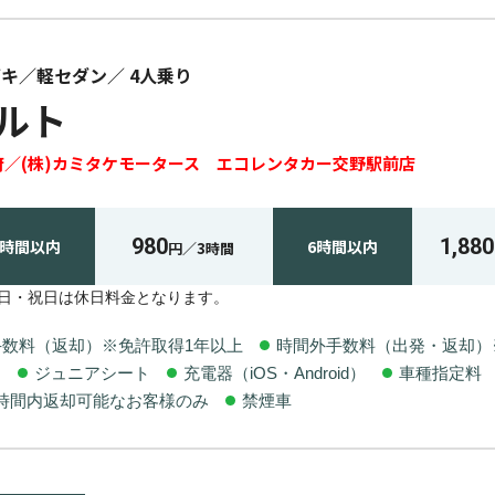
ズキ
軽セダン
4
人乗り
ルト
府
(株)カミタケモータース エコレンタカー交野駅前店
980
1,880
3時間
以内
6時間
以内
円／
3時間
・日・祝日は休日料金となります。
手数料（返却）※免許取得1年以上
時間外手数料（出発・返却）
ト
ジュニアシート
充電器（iOS・Android）
車種指定料
業時間内返却可能なお客様のみ
禁煙車