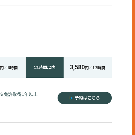
3,580
12時間
以内
円／
6時間
円／
12時間
※免許取得1年以上
予約はこちら