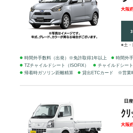
大阪
※土
時間外手数料（出発）※免許取得1年以上
時間外
TZチャイルドシート（ISOFIX）
チャイルドシー
帰着時ガソリン距離精算
貸出ETCカード ※営
日
ｸﾘ
大阪