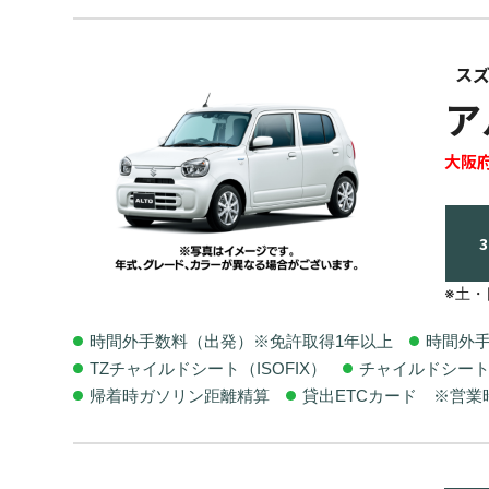
ス
ア
大阪
※土
時間外手数料（出発）※免許取得1年以上
時間外
TZチャイルドシート（ISOFIX）
チャイルドシー
帰着時ガソリン距離精算
貸出ETCカード ※営