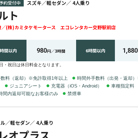
スズキ
軽セダン
4
人乗り
予約受付中
ルト
府
(株)カミタケモータース エコレンタカー交野駅前店
980
1,880
3時間
以内
6時間
以内
円／
3時間
・日・祝日は休日料金となります。
手数料（返却）※免許取得1年以上
時間外手数料（出発・返却）
ト
ジュニアシート
充電器（iOS・Android）
車種指定料
業時間内返却可能なお客様のみ
禁煙車
バル
軽セダン
4
人乗り
レオプラス