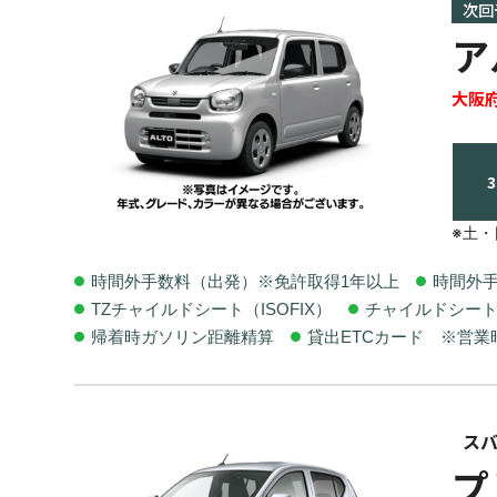
次回
ア
大阪
※土
時間外手数料（出発）※免許取得1年以上
時間外
TZチャイルドシート（ISOFIX）
チャイルドシー
帰着時ガソリン距離精算
貸出ETCカード ※営
ス
プ