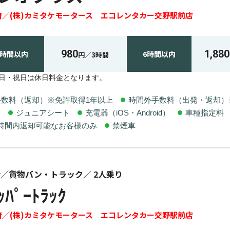
府
(株)カミタケモータース エコレンタカー交野駅前店
980
1,880
3時間
以内
6時間
以内
円／
3時間
・日・祝日は休日料金となります。
手数料（返却）※免許取得1年以上
時間外手数料（出発・返却）
ト
ジュニアシート
充電器（iOS・Android）
車種指定料
業時間内返却可能なお客様のみ
禁煙車
産
貨物バン・トラック
2
人乗り
ｯﾊﾟｰﾄﾗｯｸ
府
(株)カミタケモータース エコレンタカー交野駅前店