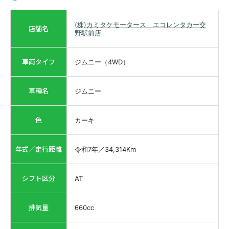
(株)カミタケモータース エコレンタカー交
店舗名
野駅前店
車両タイプ
ジムニー（4WD）
車種名
ジムニー
色
カーキ
年式／走行距離
令和7年
／
34,314
Km
シフト区分
AT
排気量
660
cc