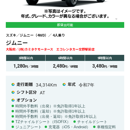
即貸出可能
スズキ
ジムニー（4WD）
4
人乗り
ジムニー
大阪府
(株)カミタケモータース エコレンタカー交野駅前店
3時間
以内
6時間
以内
9時間
以内
1,280
2,480
3,480
円／
3時間
円／
6時間
円／
9時間
走行距離
年式
34,314
Km
令和7年
シフト区分
AT
オプション
時間外手数料（出発）※免許取得1年以上
時間外手数料（返却）※免許取得1年以上
時間外手数料（出発・返却）※免許取得1年以上
TZチャイルドシート（ISOFIX）
チャイルドシート
ジュニアシート
充電器（iOS・Android）
車種指定料