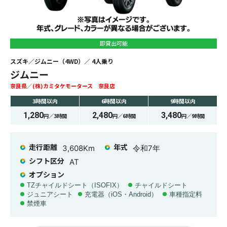
即貸出可能
スズキ
ジムニー（4WD）
4
人乗り
ジムニー
奈良県
(株)カミタケモータース 奈良店
3時間
以内
6時間
以内
9時間
以内
1,280
2,480
3,480
円／
3時間
円／
6時間
円／
9時間
走行距離
年式
3,608
Km
令和7年
シフト区分
AT
オプション
TZチャイルドシート（ISOFIX）
チャイルドシート
ジュニアシート
充電器（iOS・Android）
車種指定料
禁煙車