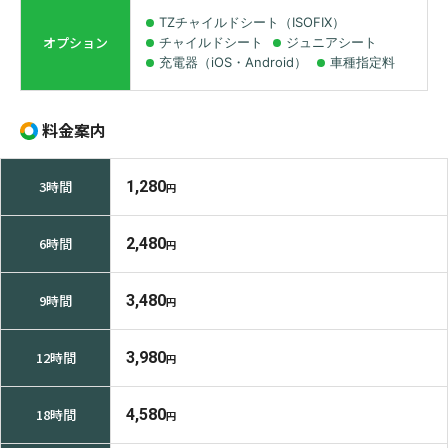
TZチャイルドシート（ISOFIX）
オプション
チャイルドシート
ジュニアシート
充電器（iOS・Android）
車種指定料
料金案内
3時間
1,280
円
6時間
2,480
円
9時間
3,480
円
12時間
3,980
円
18時間
4,580
円