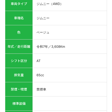
車両タイプ
ジムニー（4WD）
車種名
ジムニー
色
ベージュ
年式／走行距離
令和7年
／
3,608
Km
シフト区分
AT
排気量
65
cc
禁煙・喫煙
禁煙車
標準装備