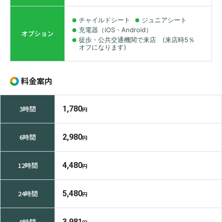
チャイルドシート
ジュニアシート
充電器（iOS・Android）
オプション
徒歩・公共交通機関で来店 (来店時5％
オフになります)
料金案内
3時間
1,780
円
6時間
2,980
円
12時間
4,480
円
24時間
5,480
円
9時間
3,981