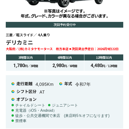
次回予約受付中
三菱
軽スライド
4
人乗り
デリカミニ
大阪府
(株)カミタケモータース 枚方本店
次回貸出予定日：
2026月9日22日
3時間
以内
6時間
以内
12時間
以内
1,780
2,980
4,480
円／
3時間
円／
6時間
円／
12時間
走行距離
年式
4,095
Km
令和7年
シフト区分
AT
オプション
チャイルドシート
ジュニアシート
充電器（iOS・Android）
徒歩・公共交通機関で来店 (来店時5％オフになります)
禁煙車