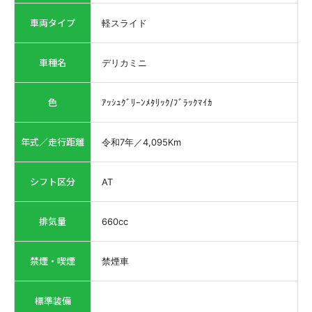
車両タイプ
軽スライド
車種名
デリカミニ
色
ｱｯｼｭｸﾞﾘｰﾝﾒﾀﾘｯｸ/ﾌﾞﾗｯｸﾏｲｶ
年式／走行距離
令和7年
／
4,095
Km
シフト区分
AT
排気量
660
cc
禁煙・喫煙
禁煙車
標準装備