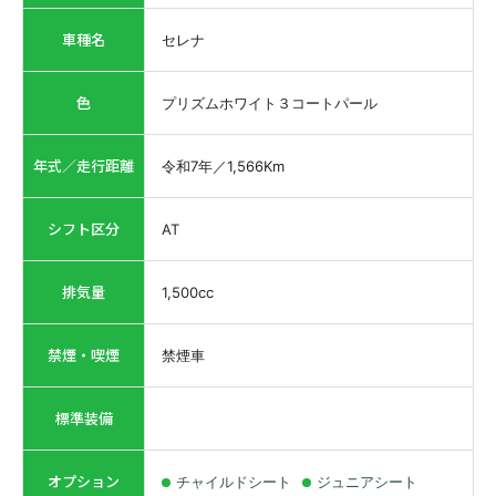
車種名
セレナ
色
プリズムホワイト３コートパール
年式／走行距離
令和7年
／
1,566
Km
シフト区分
AT
排気量
1,500
cc
禁煙・喫煙
禁煙車
標準装備
オプション
チャイルドシート
ジュニアシート