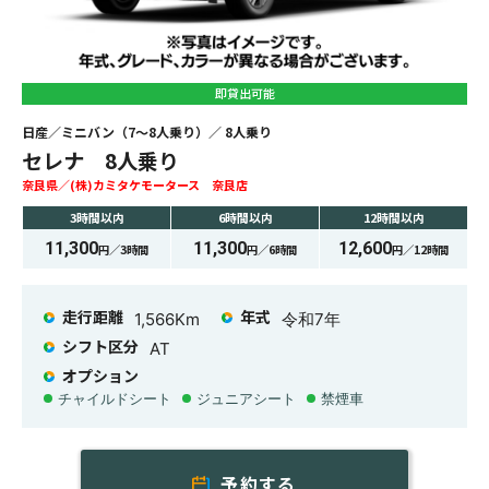
即貸出可能
日産
ミニバン（7〜8人乗り）
8
人乗り
セレナ 8人乗り
奈良県
(株)カミタケモータース 奈良店
3時間
以内
6時間
以内
12時間
以内
11,300
11,300
12,600
円／
3時間
円／
6時間
円／
12時間
走行距離
年式
1,566
Km
令和7年
シフト区分
AT
オプション
チャイルドシート
ジュニアシート
禁煙車
予約する