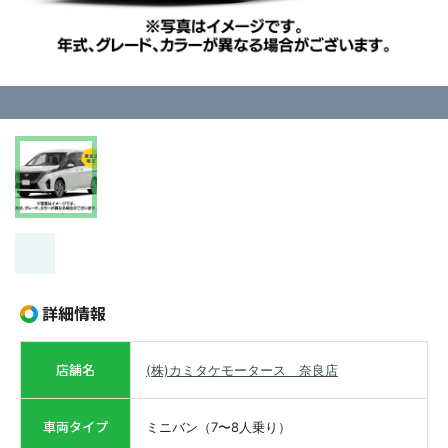
詳細情報
店舗名
(株)カミタケモータース 奈良店
車両タイプ
ミニバン（7〜8人乗り）