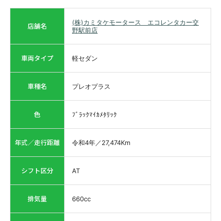
(株)カミタケモータース エコレンタカー交
店舗名
野駅前店
車両タイプ
軽セダン
車種名
プレオプラス
色
ﾌﾞﾗｯｸﾏｲｶﾒﾀﾘｯｸ
年式／走行距離
令和4年
／
27,474
Km
シフト区分
AT
排気量
660
cc