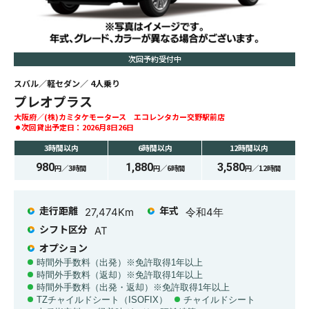
次回予約受付中
スバル
軽セダン
4
人乗り
プレオプラス
大阪府
(株)カミタケモータース エコレンタカー交野駅前店
次回貸出予定日：
2026月8日26日
3時間
以内
6時間
以内
12時間
以内
980
1,880
3,580
円／
3時間
円／
6時間
円／
12時間
走行距離
年式
27,474
Km
令和4年
シフト区分
AT
オプション
時間外手数料（出発）※免許取得1年以上
時間外手数料（返却）※免許取得1年以上
時間外手数料（出発・返却）※免許取得1年以上
TZチャイルドシート（ISOFIX）
チャイルドシート