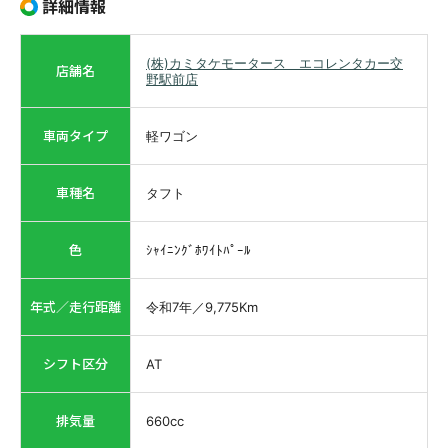
詳細情報
(株)カミタケモータース エコレンタカー交
店舗名
野駅前店
車両タイプ
軽ワゴン
車種名
タフト
色
ｼｬｲﾆﾝｸﾞﾎﾜｲﾄﾊﾟｰﾙ
年式／走行距離
令和7年
／
9,775
Km
シフト区分
AT
排気量
660
cc