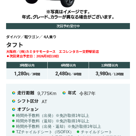
次回予約受付中
ダイハツ
軽ワゴン
4
人乗り
タフト
大阪府
(株)カミタケモータース エコレンタカー交野駅前店
次回貸出予定日：
2026月8日10日
3時間
以内
6時間
以内
12時間
以内
1,280
2,480
3,980
円／
3時間
円／
6時間
円／
12時間
走行距離
年式
9,775
Km
令和7年
シフト区分
AT
オプション
時間外手数料（出発）※免許取得1年以上
時間外手数料（返却）※免許取得1年以上
時間外手数料（出発・返却）※免許取得1年以上
TZチャイルドシート（ISOFIX）
チャイルドシート