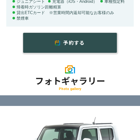
ジュニアシート
充電器（iOS・Android）
車種指定料
帰着時ガソリン距離精算
貸出ETCカード ※営業時間内返却可能なお客様のみ
禁煙車
予約する
フォトギャラリー
Photo gallery