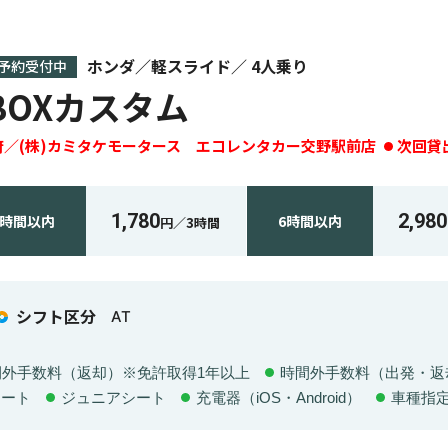
ホンダ
軽スライド
4
人乗り
予約受付中
BOXカスタム
府
(株)カミタケモータース エコレンタカー交野駅前店
次回貸
1,780
2,980
3時間
以内
6時間
以内
円／
3時間
シフト区分
AT
間外手数料（返却）※免許取得1年以上
時間外手数料（出発・返
シート
ジュニアシート
充電器（iOS・Android）
車種指