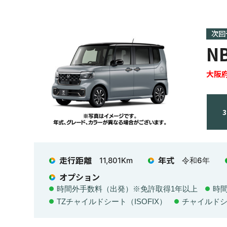
次回
N
大阪
走行距離
年式
11,801
Km
令和6年
オプション
時間外手数料（出発）※免許取得1年以上
時
TZチャイルドシート（ISOFIX）
チャイルド