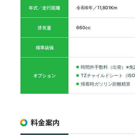
年式／走行距離
令和6年
／
11,801
Km
排気量
660
cc
標準装備
時間外手数料（出発）※免
オプション
TZチャイルドシート（ISO
帰着時ガソリン距離精算
料金案内