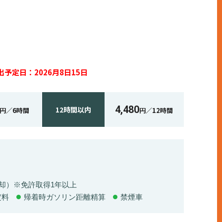
出予定日：
2026月8日15日
4,480
12時間
以内
円／
6時間
円／
12時間
却）※免許取得1年以上
定料
帰着時ガソリン距離精算
禁煙車