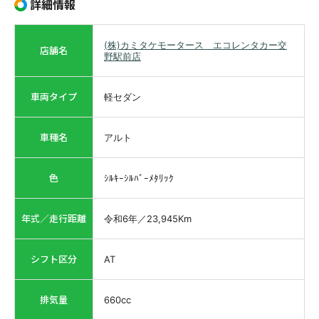
詳細情報
(株)カミタケモータース エコレンタカー交
店舗名
野駅前店
車両タイプ
軽セダン
車種名
アルト
色
ｼﾙｷｰｼﾙﾊﾞｰﾒﾀﾘｯｸ
年式／走行距離
令和6年
／
23,945
Km
シフト区分
AT
排気量
660
cc