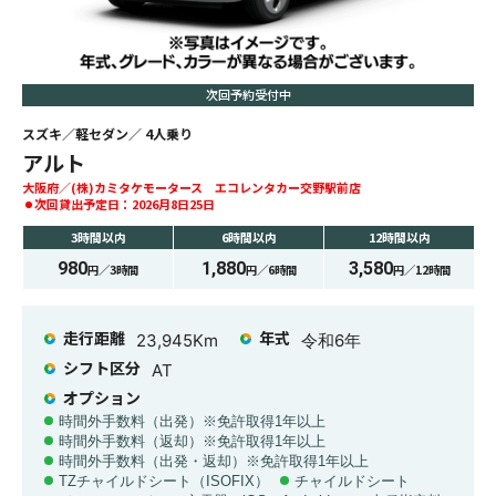
次回予約受付中
スズキ
軽セダン
4
人乗り
アルト
大阪府
(株)カミタケモータース エコレンタカー交野駅前店
次回貸出予定日：
2026月8日25日
3時間
以内
6時間
以内
12時間
以内
980
1,880
3,580
円／
3時間
円／
6時間
円／
12時間
走行距離
年式
23,945
Km
令和6年
シフト区分
AT
オプション
時間外手数料（出発）※免許取得1年以上
時間外手数料（返却）※免許取得1年以上
時間外手数料（出発・返却）※免許取得1年以上
TZチャイルドシート（ISOFIX）
チャイルドシート