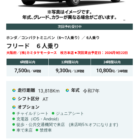
次回予約受付中
ホンダ
コンパクトミニバン（6〜7人乗り）
6
人乗り
フリード ６人乗り
大阪府
(株)カミタケモータース 枚方本店
次回貸出予定日：
2026月9日22日
6時間
以内
12時間
以内
24時間
以内
7,500
9,300
10,800
円／
6時間
円／
12時間
円／
24時間
走行距離
年式
13,818
Km
令和7年
シフト区分
AT
オプション
チャイルドシート
ジュニアシート
充電器（iOS・Android）
徒歩・公共交通機関で来店 (来店時5％オフになります)
車で来店
禁煙車