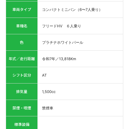
車両タイプ
コンパクトミニバン（6〜7人乗り）
車種名
フリードHV ６人乗り
色
プラチナホワイトパール
年式／走行距離
令和7年
／
13,818
Km
シフト区分
AT
排気量
1,500
cc
禁煙・喫煙
禁煙車
標準装備