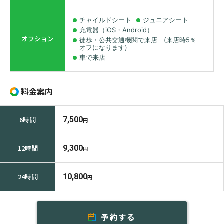
チャイルドシート
ジュニアシート
充電器（iOS・Android）
オプション
徒歩・公共交通機関で来店 (来店時5％
オフになります)
車で来店
料金案内
6時間
7,500
円
12時間
9,300
円
24時間
10,800
円
予約する